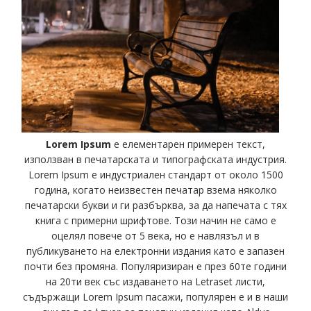
Lorem Ipsum
е елементарен примерен текст,
използван в печатарската и типографската индустрия.
Lorem Ipsum е индустриален стандарт от около 1500
година, когато неизвестен печатар взема няколко
печатарски букви и ги разбърква, за да напечата с тях
книга с примерни шрифтове. Този начин не само е
оцелял повече от 5 века, но е навлязъл и в
публикуването на електронни издания като е запазен
почти без промяна. Популяризиран е през 60те години
на 20ти век със издаването на Letraset листи,
съдържащи Lorem Ipsum пасажи, популярен е и в наши