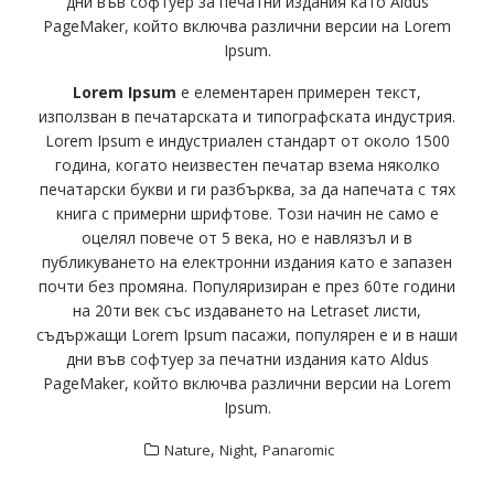
дни във софтуер за печатни издания като Aldus
PageMaker, който включва различни версии на Lorem
Ipsum.
Lorem Ipsum
е елементарен примерен текст,
използван в печатарската и типографската индустрия.
Lorem Ipsum е индустриален стандарт от около 1500
година, когато неизвестен печатар взема няколко
печатарски букви и ги разбърква, за да напечата с тях
книга с примерни шрифтове. Този начин не само е
оцелял повече от 5 века, но е навлязъл и в
публикуването на електронни издания като е запазен
почти без промяна. Популяризиран е през 60те години
на 20ти век със издаването на Letraset листи,
съдържащи Lorem Ipsum пасажи, популярен е и в наши
дни във софтуер за печатни издания като Aldus
PageMaker, който включва различни версии на Lorem
Ipsum.
,
,
Nature
Night
Panaromic